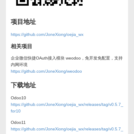
项目地址
https://github.com/JoneXiong/oejia_wx
相关项目
企业微信快捷OAuth接入模块 weodoo，免开发免配置，支持
内网环境
https://github.com/JoneXiong/weodoo
下载地址
Odoo10
https://github.com/JoneXiong/oejia_wx/releases/tag/v0.5.7_
for10
Odoo11
https://github.com/JoneXiong/oejia_wx/releases/tag/v0.5.7_