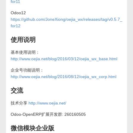
for11
Odoo12
https://github.com/JoneXiong/oejia_wx/releases/tag/v0.5.7_
for12
使用说明
基本使用说明：
http://www.oejia.net/blog/2016/03/12/oejia_wx_base.html
企业号功能说明：
http://www.oejia.net/blog/2016/08/12/oejia_wx_corp.html
交流
技术分享
http://www.oejia.net/
Odoo-OpenERP扩展开发群: 260160505
微信模块企业版