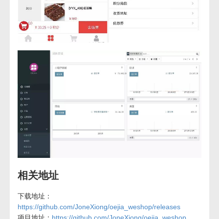
相关地址
下载地址：
https://github.com/JoneXiong/oejia_weshop/releases
项目地址：
https://github.com/JoneXiong/oejia_weshop