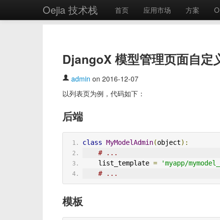
Oejia 技术栈
首页
应用市场
方案
O
DjangoX 模型管理页面自
admin
on 2016-12-07
以列表页为例，代码如下：
后端
class
MyModelAdmin
(
object
):
# ...
    list_template 
=
'myapp/mymodel_
# ...
模板