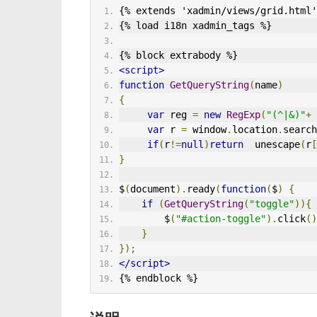
{% extends 'xadmin/views/grid.html'
{% load i18n xadmin_tags %}
{% block extrabody %}
<script>
function
GetQueryString
(
name
)
{
var
 reg 
=
new
RegExp
(
"(^|&)"
+
 
var
 r 
=
 window
.
location
.
search
if
(
r
!=
null
)
return
  unescape
(
r
[
}
$
(
document
).
ready
(
function
(
$
)
{
if
(
GetQueryString
(
"toggle"
)){
        $
(
"#action-toggle"
).
click
()
}
});
</script>
{% endblock %}