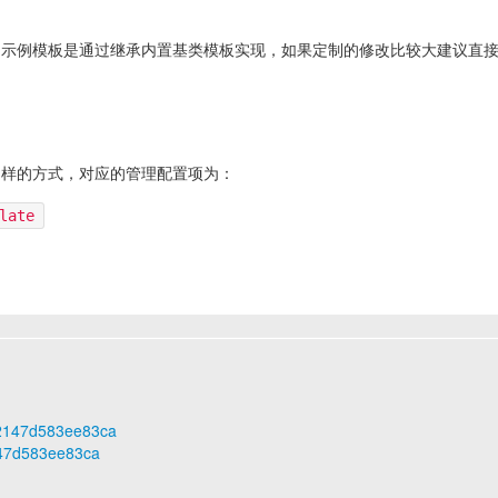
，示例模板是通过继承内置基类模板实现，如果定制的修改比较大建议直
同样的方式，对应的管理配置项为：
late
252147d583ee83ca
147d583ee83ca