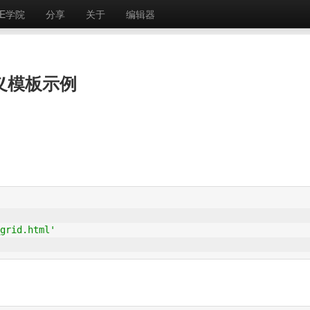
E学院
分享
关于
编辑器
定义模板示例
grid.html'