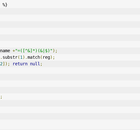
 %}
name 
+
"=([^&]*)(&|$)"
);
.
substr
(
1
).
match
(
reg
);
2
]);
return
null
;
;