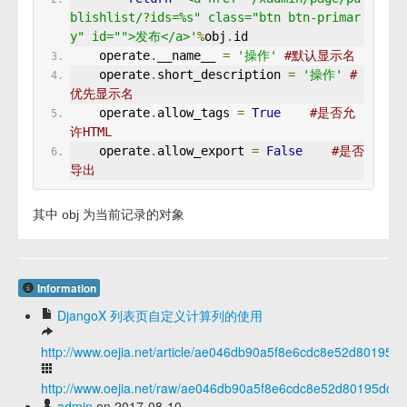
blishlist/?ids=%s" class="btn btn-primar
y" id="">发布</a>'
%
obj
.
id
    operate
.
__name__ 
=
'操作'
#默认显示名
    operate
.
short_description 
=
'操作'
#
优先显示名
    operate
.
allow_tags 
=
True
#是否允
许HTML
    operate
.
allow_export 
=
False
#是否
导出
其中 obj 为当前记录的对象
Information
DjangoX 列表页自定义计算列的使用
http://www.oejia.net/article/ae046db90a5f8e6cdc8e52d80195d
http://www.oejia.net/raw/ae046db90a5f8e6cdc8e52d80195dcaa
admin
on 2017-08-10