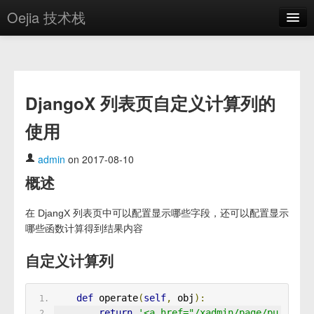
Oejia 技术栈
首页
应用市场
DjangoX 列表页自定义计算列的
方案
使用
OE学院
分享
admin
on 2017-08-10
概述
关于
编辑器
在 DjangX 列表页中可以配置显示哪些字段，还可以配置显示
哪些函数计算得到结果内容
登录
自定义计算列
def
 operate
(
self
,
 obj
):
return
'<a href="/xadmin/page/pu