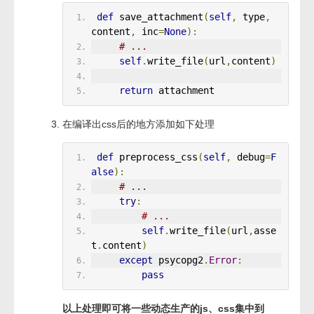
def
 save_attachment
(
self
,
 type
,
content
,
 inc
=
None
):
# ...
self
.
write_file
(
url
,
content
)
return
 attachment
在编译出css后的地方添加如下处理
def
 preprocess_css
(
self
,
 debug
=
F
alse
):
# ...
try
:
# ...
self
.
write_file
(
url
,
asse
t
.
content
)
except
 psycopg2
.
Error
:
pass
以上处理即可将一些动态生产的js、css集中到