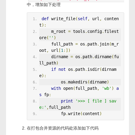
中，增加如下处理
def
 write_file
(
self
,
 url
,
 conten
t
):
     m_root 
=
 tools
.
config
.
filest
ore
(
''
)
     full_path 
=
 os
.
path
.
join
(
m_r
oot
,
 url
[
1
:])
     dirname 
=
 os
.
path
.
dirname
(
fu
ll_path
)
if
not
 os
.
path
.
isdir
(
dirnam
e
):
         os
.
makedirs
(
dirname
)
with
 open
(
full_path
,
'wb'
)
a
s
 fp
:
print
'>>> [ file ] sav
e:'
,
full_path
         fp
.
write
(
content
)
在打包合并资源的代码处添加如下代码