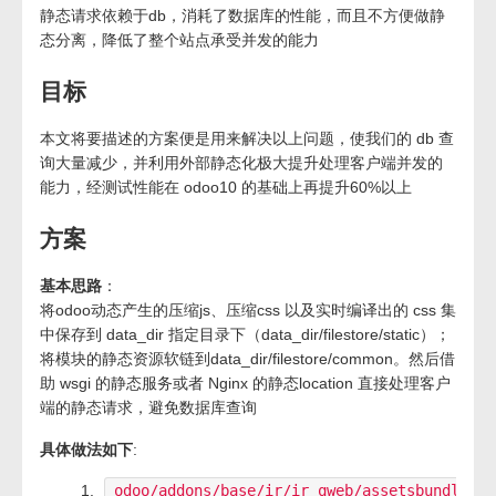
静态请求依赖于db，消耗了数据库的性能，而且不方便做静
态分离，降低了整个站点承受并发的能力
目标
本文将要描述的方案便是用来解决以上问题，使我们的 db 查
询大量减少，并利用外部静态化极大提升处理客户端并发的
能力，经测试性能在 odoo10 的基础上再提升60%以上
方案
基本思路
：
将odoo动态产生的压缩js、压缩css 以及实时编译出的 css 集
中保存到 data_dir 指定目录下（data_dir/filestore/static）；
将模块的静态资源软链到data_dir/filestore/common。然后借
助 wsgi 的静态服务或者 Nginx 的静态location 直接处理客户
端的静态请求，避免数据库查询
具体做法如下
:
odoo/addons/base/ir/ir_qweb/assetsbundle.py