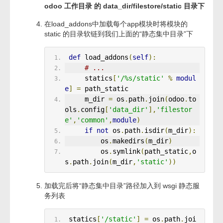
odoo 工作目录 的 data_dir/filestore/static 目录下
在load_addons中加载每个app模块时将模块的
static 的目录软链到我们上面的“静态集中目录”下
def
 load_addons
(
self
):
# ...
     statics
[
'/%s/static'
%
modul
e
]
=
 path_static
     m_dir 
=
 os
.
path
.
join
(
odoo
.
to
ols
.
config
[
'data_dir'
],
'filestor
e'
,
'common'
,
module
)
if
not
 os
.
path
.
isdir
(
m_dir
):
         os
.
makedirs
(
m_dir
)
         os
.
symlink
(
path_static
,
o
s
.
path
.
join
(
m_dir
,
'static'
))
加载完后将“静态集中目录”路径加入到 wsgi 静态服
务列表
 statics
[
'/static'
]
=
 os
.
path
.
joi