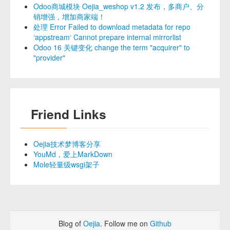
Odoo商城模块 Oejia_weshop v1.2 发布，多商户、分
销增强，增加商家端！
处理 Error Failed to download metadata for repo
‘appstream‘ Cannot prepare internal mirrorlist
Odoo 16 关键变化 change the term "acquirer" to
"provider"
Friend Links
Oejia技术梦博客分享
YouMd，爱上MarkDown
Mole轻量级wsgi架子
Blog of
Oejia
. Follow me on
Github