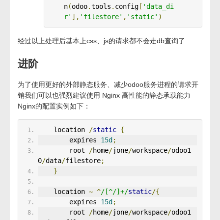
n
(
odoo
.
tools
.
config
[
'data_di
r'
],
'filestore'
,
'static'
)
经过以上处理后基本上css、js的请求都不会走db查询了
进阶
为了使用更好的外部静态服务、减少odoo服务进程的请求开
销我们可以也强烈建议使用 Nginx 高性能的静态承载能力
Nginx的配置实例如下：
    location 
/
static
{
        expires 
15d
;
        root 
/
home
/
jone
/
workspace
/
odoo1
0
/
data
/
filestore
;
}
    location 
~
^
/[^/]+/
static
/{
        expires 
15d
;
        root 
/
home
/
jone
/
workspace
/
odoo1