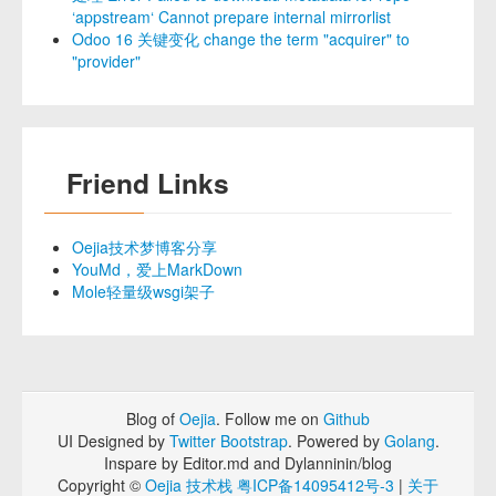
‘appstream‘ Cannot prepare internal mirrorlist
Odoo 16 关键变化 change the term "acquirer" to
"provider"
Friend Links
Oejia技术梦博客分享
YouMd，爱上MarkDown
Mole轻量级wsgi架子
Blog of
Oejia
. Follow me on
Github
UI Designed by
Twitter Bootstrap
. Powered by
Golang
.
Inspare by Editor.md and Dylanninin/blog
Copyright ©
Oejia 技术栈
粤ICP备14095412号-3
|
关于