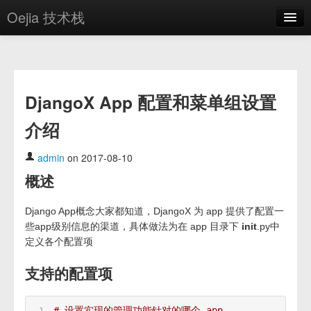
Oejia 技术栈
首页
应用市场
DjangoX App 配置和菜单组设置
方案
介绍
OE学院
分享
admin
on 2017-08-10
概述
关于
编辑器
Django App概念大家都知道，DjangoX 为 app 提供了配置一
些app级别信息的渠道，具体做法为在 app 目录下
init
.py中
定义各个配置项
登录
支持的配置项
# 设置实现的管理功能针对的哪个 app