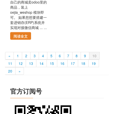
自己的商城卖odoo里的
商品，装上
oejia_weshop 模块即
可。 如果您想要搭建一
套进销存(ERP)系统并
实现对接微信商城 ... ...
阅读全文
«
1
2
3
4
5
6
7
8
9
10
11
12
13
14
15
16
17
18
19
20
»
官方订阅号