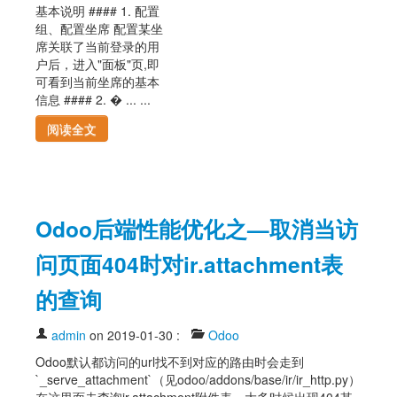
基本说明 #### 1. 配置
组、配置坐席 配置某坐
席关联了当前登录的用
户后，进入"面板"页,即
可看到当前坐席的基本
信息 #### 2. � ... ...
阅读全文
Odoo后端性能优化之—取消当访
问页面404时对ir.attachment表
的查询
admin
on 2019-01-30
:
Odoo
Odoo默认都访问的url找不到对应的路由时会走到
`_serve_attachment`（见odoo/addons/base/ir/ir_http.py）
在这里面去查询ir.attachment附件表，大多时候出现404其