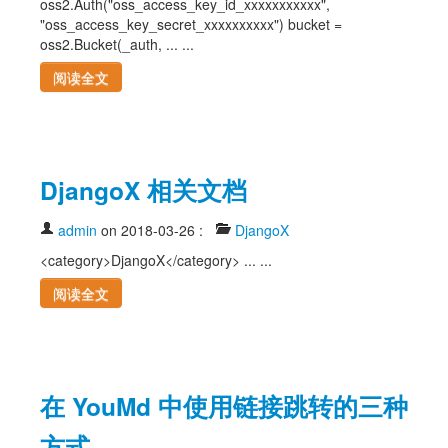
oss2.Auth("oss_access_key_id_xxxxxxxxxxx",
"oss_access_key_secret_xxxxxxxxxx") bucket =
oss2.Bucket(_auth, ... ...
阅读全文
DjangoX 相关文档
admin
on 2018-03-26
:
DjangoX
<category>DjangoX</category> ... ...
阅读全文
在 YouMd 中使用链接跳转的三种
方式