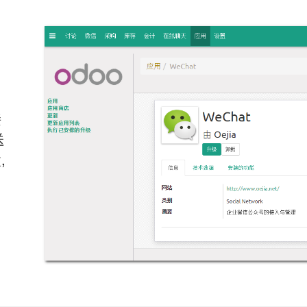
接
送
,
自