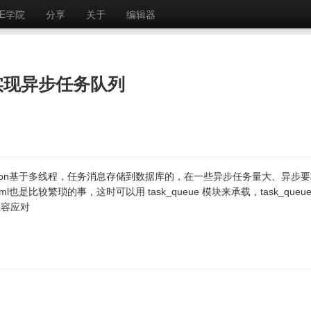
E学院
分享
关于
编辑器
ue实现异步任务队列
这个cron基于多线程，任务消息存储到数据库的，在一些异步任务量大、异步
是比较繁琐的事，这时可以用 task_queue 模块来承载，task_queue
从容应对