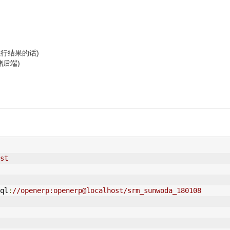
任务执行结果的话)
存储后端)
st
ql
:
//openerp:openerp@localhost/srm_sunwoda_180108