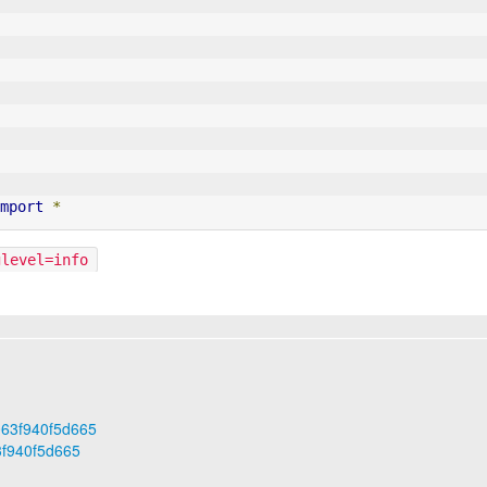
mport
*
glevel=info
b063f940f5d665
3f940f5d665