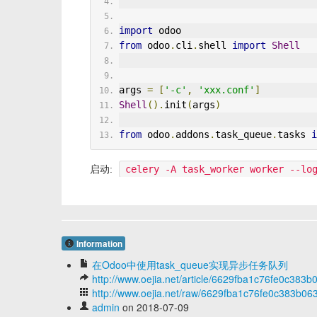
import
 odoo
from
 odoo
.
cli
.
shell 
import
Shell
args 
=
[
'-c'
,
'xxx.conf'
]
Shell
().
init
(
args
)
from
 odoo
.
addons
.
task_queue
.
tasks 
i
启动:
celery -A task_worker worker --lo
Information
在Odoo中使用task_queue实现异步任务队列
http://www.oejia.net/article/6629fba1c76fe0c383
http://www.oejia.net/raw/6629fba1c76fe0c383b06
admin
on 2018-07-09