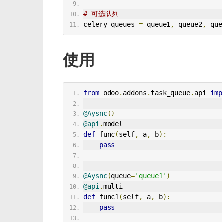
# 可选队列
celery_queues 
=
 queue1
,
 queue2
,
 que
使用
from
 odoo
.
addons
.
task_queue
.
api 
imp
@Aysnc
()
@api
.
model
def
 func
(
self
,
 a
,
 b
):
pass
@Aysnc
(
queue
=
'queue1'
)
@api
.
multi
def
 func1
(
self
,
 a
,
 b
):
pass