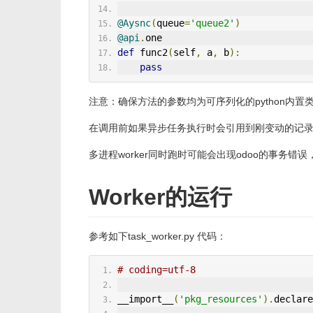
@Aysnc
(
queue
=
'queue2'
)
@api
.
one
def
 func2
(
self
,
 a
,
 b
):
pass
注意：确保方法的参数均为可序列化的python内置
在调用前如果异步任务执行时会引用到刚变动的记录请执
多进程worker同时跑时可能会出现odoo的事务错误，建
Worker的运行
参考如下task_worker.py 代码：
# coding=utf-8
__import__
(
'pkg_resources'
).
declare