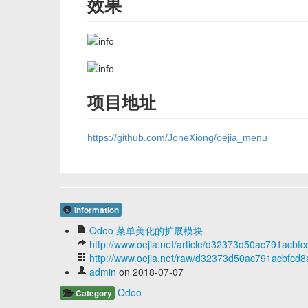
效果
项目地址
https://github.com/JoneXiong/oejia_menu
Information
Odoo 菜单美化的扩展模块
http://www.oejia.net/article/d32373d50ac791acb
http://www.oejia.net/raw/d32373d50ac791acbfcd
admin
on 2018-07-07
Odoo
Category