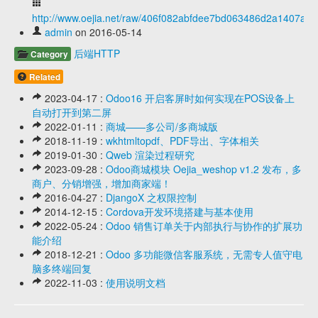
http://www.oejia.net/raw/406f082abfdee7bd063486d2a1407a1b
admin
on 2016-05-14
后端HTTP
Category
Related
2023-04-17 :
Odoo16 开启客屏时如何实现在POS设备上
自动打开到第二屏
2022-01-11 :
商城——多公司/多商城版
2018-11-19 :
wkhtmltopdf、PDF导出、字体相关
2019-01-30 :
Qweb 渲染过程研究
2023-09-28 :
Odoo商城模块 Oejia_weshop v1.2 发布，多
商户、分销增强，增加商家端！
2016-04-27 :
DjangoX 之权限控制
2014-12-15 :
Cordova开发环境搭建与基本使用
2022-05-24 :
Odoo 销售订单关于内部执行与协作的扩展功
能介绍
2018-12-21 :
Odoo 多功能微信客服系统，无需专人值守电
脑多终端回复
2022-11-03 :
使用说明文档