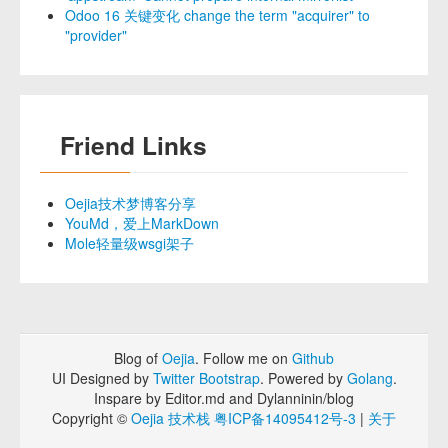
Odoo 16 关键变化 change the term "acquirer" to
"provider"
Friend Links
Oejia技术梦博客分享
YouMd，爱上MarkDown
Mole轻量级wsgi架子
Blog of
Oejia
. Follow me on
Github
UI Designed by
Twitter Bootstrap
. Powered by
Golang
.
Inspare by Editor.md and Dylanninin/blog
Copyright ©
Oejia 技术栈
粤ICP备14095412号-3
|
关于