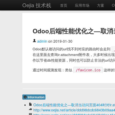
Oejia 技术栈
首页
应用市场
方案
O
Odoo后端性能优化之—取消当访
admin
on 2019-01-30
Odoo默认都访问的url找不到对应的路由时会走到
在这里面去查询ir.attachment附件表，大多时候出
作以节省db性能资源，同时也可以防止非法的url
通过时间观测发现：类似
/favicon.ico
这样的
Information
Odoo后端性能优化之—取消当访问页面404时对ir.at
http://www.oejia.net/article/ddd98dcdc6843b09