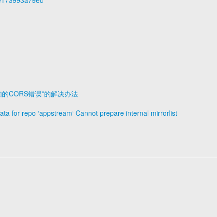
5e173993a79ec
知的CORS错误”的解决办法
a for repo ‘appstream‘ Cannot prepare internal mirrorlist