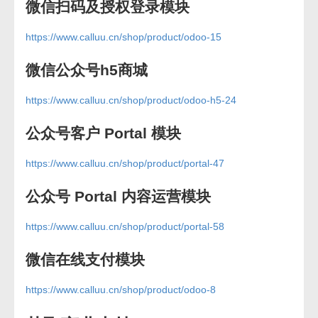
微信扫码及授权登录模块
https://www.calluu.cn/shop/product/odoo-15
微信公众号h5商城
https://www.calluu.cn/shop/product/odoo-h5-24
公众号客户 Portal 模块
https://www.calluu.cn/shop/product/portal-47
公众号 Portal 内容运营模块
https://www.calluu.cn/shop/product/portal-58
微信在线支付模块
https://www.calluu.cn/shop/product/odoo-8