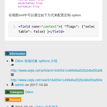
在视图xml中可以通过如下方式来配置定制 option
<field
name
=
"context"
>
{ "flags": {"selec
table": False} }
</field>
Information
Odoo 前端对象 options 介绍
http://www.oejia.net/article/61640541c4994baf22b24bd30af60e
http://www.oejia.net/raw/61640541c4994baf22b24bd30af60e69
admin
on 2017-10-24
Odoo
Category
Related
2016-03-19 :
Odoo 业务相关