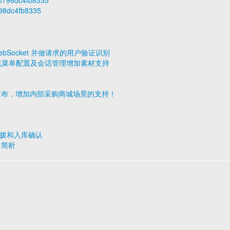
c00798dc4fb8335
798dc4fb8335
的 WebSocket 并做请求的用户验证识别
发布，优化菜单配置及会话管理增加素材支持
v1.4 发布，增加内部采购商城场景的支持！
调拨和入库确认
) 简析