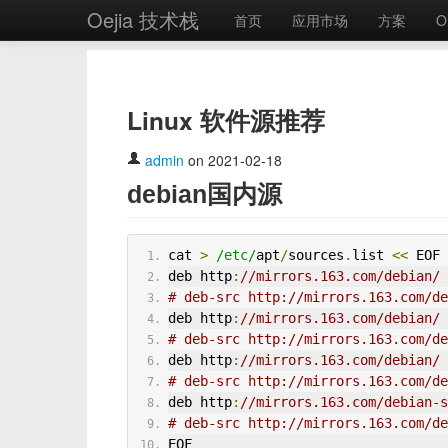
Oejia 技术栈
首页
应用市场
方案
O
Linux 软件源推荐
admin
on 2021-02-18
debian国内源
cat 
>
/etc/
apt
/
sources
.
list 
<<
 EOF
deb http
:
//mirrors.163.com/debian/ 
# deb-src http://mirrors.163.com/de
deb http
:
//mirrors.163.com/debian/ 
# deb-src http://mirrors.163.com/de
deb http
:
//mirrors.163.com/debian/ 
# deb-src http://mirrors.163.com/de
deb http
:
//mirrors.163.com/debian-s
# deb-src http://mirrors.163.com/de
EOF