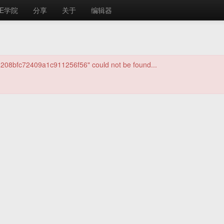
E学院
分享
关于
编辑器
1208bfc72409a1c911256f56" could not be found...