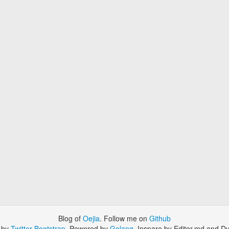
Blog of
Oejia
. Follow me on
Github
 by
Twitter Bootstrap
. Powered by
Golang
. Inspare by Editor.md and Dy