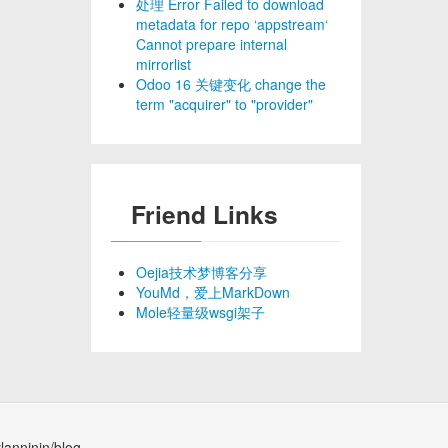
处理 Error Failed to download
metadata for repo ‘appstream‘
Cannot prepare internal
mirrorlist
Odoo 16 关键变化 change the
term "acquirer" to "provider"
Friend Links
Oejia技术梦博客分享
YouMd，爱上MarkDown
Mole轻量级wsgi架子
lanninin/blog