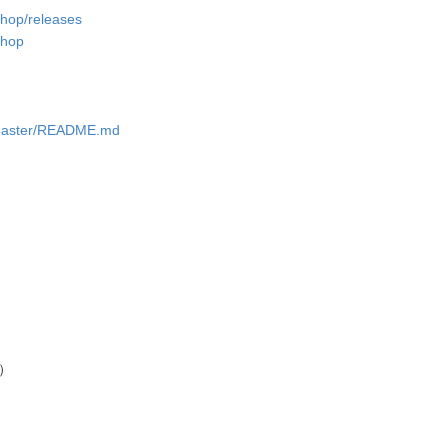
shop/releases
shop
b/master/README.md
）