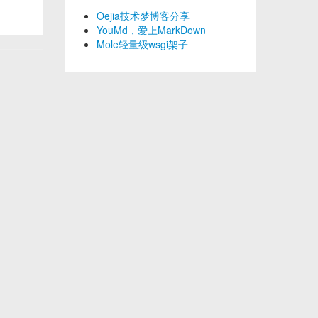
Oejia技术梦博客分享
YouMd，爱上MarkDown
Mole轻量级wsgi架子