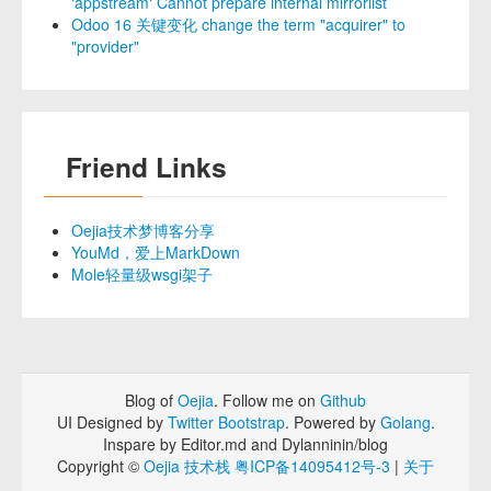
‘appstream‘ Cannot prepare internal mirrorlist
Odoo 16 关键变化 change the term "acquirer" to
"provider"
Friend Links
Oejia技术梦博客分享
YouMd，爱上MarkDown
Mole轻量级wsgi架子
Blog of
Oejia
. Follow me on
Github
UI Designed by
Twitter Bootstrap
. Powered by
Golang
.
Inspare by Editor.md and Dylanninin/blog
Copyright ©
Oejia 技术栈
粤ICP备14095412号-3
|
关于