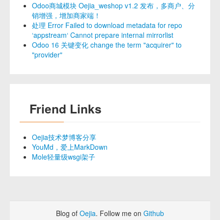
Odoo商城模块 Oejia_weshop v1.2 发布，多商户、分
销增强，增加商家端！
处理 Error Failed to download metadata for repo
‘appstream‘ Cannot prepare internal mirrorlist
Odoo 16 关键变化 change the term "acquirer" to
"provider"
Friend Links
Oejia技术梦博客分享
YouMd，爱上MarkDown
Mole轻量级wsgi架子
Blog of
Oejia
. Follow me on
Github