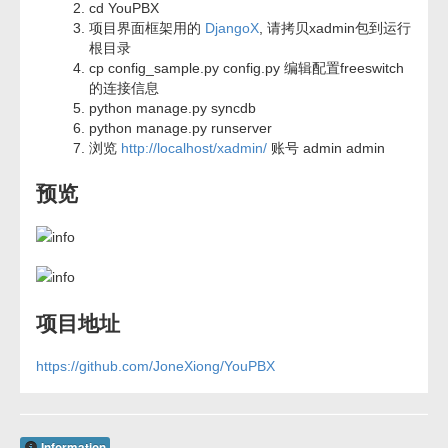
cd YouPBX
项目界面框架用的
DjangoX
, 请拷贝xadmin包到运行
根目录
cp config_sample.py config.py 编辑配置freeswitch
的连接信息
python manage.py syncdb
python manage.py runserver
浏览
http://localhost/xadmin/
账号 admin admin
预览
项目地址
https://github.com/JoneXiong/YouPBX
Information