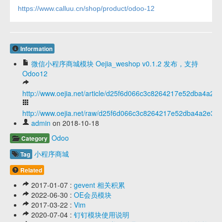
https://www.calluu.cn/shop/product/odoo-12
Information
微信小程序商城模块 Oejia_weshop v0.1.2 发布，支持
Odoo12
http://www.oejia.net/article/d25f6d066c3c8264217e52dba4a2e
http://www.oejia.net/raw/d25f6d066c3c8264217e52dba4a2e34
admin
on 2018-10-18
Odoo
Category
小程序商城
Tag
Related
2017-01-07 :
gevent 相关积累
2022-06-30 :
OE会员模块
2017-03-22 :
Vim
2020-07-04 :
钉钉模块使用说明