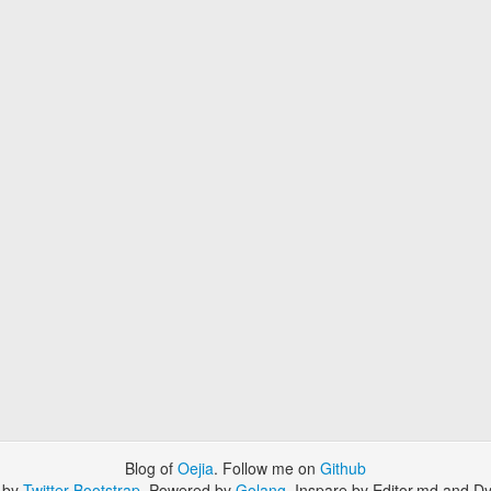
Blog of
Oejia
. Follow me on
Github
 by
Twitter Bootstrap
. Powered by
Golang
. Inspare by Editor.md and Dy