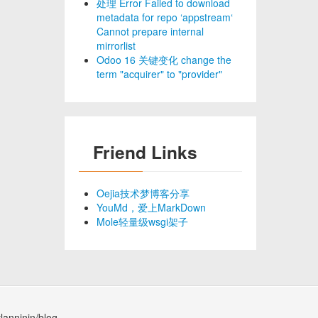
处理 Error Failed to download
metadata for repo ‘appstream‘
Cannot prepare internal
mirrorlist
Odoo 16 关键变化 change the
term "acquirer" to "provider"
Friend Links
Oejia技术梦博客分享
YouMd，爱上MarkDown
Mole轻量级wsgi架子
lanninin/blog