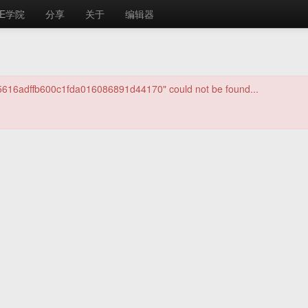
E学院
分享
关于
编辑器
/5616adffb600c1fda016086891d44170" could not be found...