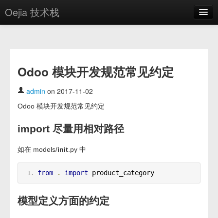
Oejia 技术栈
首页
应用市场
Odoo 模块开发规范常见约定
方案
OE学院
admin
on 2017-11-02
Odoo 模块开发规范常见约定
分享
import 尽量用相对路径
关于
编辑器
如在 models/
init
.py 中
登录
from
.
import
 product_category
模型定义方面的约定