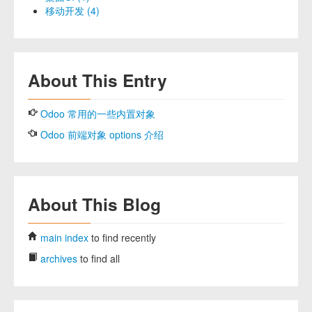
移动开发 (4)
About This Entry
Odoo 常用的一些内置对象
Odoo 前端对象 options 介绍
About This Blog
main index
to find recently
archives
to find all