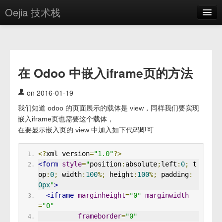
Oejia 技术栈
首页
应用市场
在 Odoo 中嵌入iframe页的方法
方案
OE学院
on 2016-01-19
我们知道 odoo 的页面展示的载体是 view，同样我们要实现
分享
嵌入iframe页也需要这个载体，
关于
在要显示嵌入页的 view 中加入如下代码即可
编辑器
<?
xml version
=
"1.0"
?>
<form
style
=
"
position
:
absolute
;
left
:
0
;
 t
登录
op
:
0
;
 width
:
100
%;
 height
:
100
%;
 padding
:
0px
"
>
<iframe
marginheight
=
"0"
marginwidth
=
"0"
frameborder
=
"0"