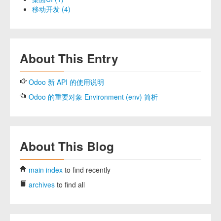
移动开发 (4)
About This Entry
Odoo 新 API 的使用说明
Odoo 的重要对象 Environment (env) 简析
About This Blog
main index
to find recently
archives
to find all