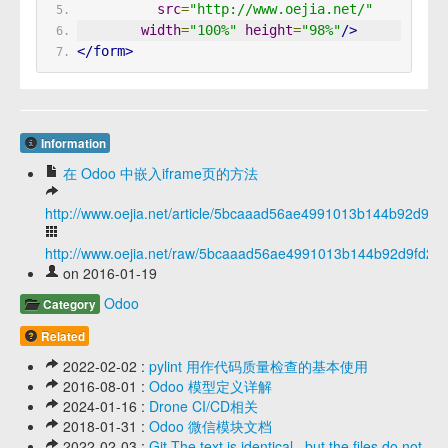
src
=
"http://www.oejia.net/"
width
=
"100%"
height
=
"98%"
/>
</form>
Information
在 Odoo 中嵌入iframe页的方法
http://www.oejia.net/article/5bcaaad56ae4991013b144b92d9fd
http://www.oejia.net/raw/5bcaaad56ae4991013b144b92d9fd26
on 2016-01-19
Odoo
Category
Related
2022-02-02 :
pylint 用作代码质量检查的基本使用
2016-08-01 :
Odoo 模型定义详解
2024-01-16 :
Drone CI/CD相关
2018-01-31 :
Odoo 微信模块文档
2022-02-03 :
Git The text is identical , but the files do not