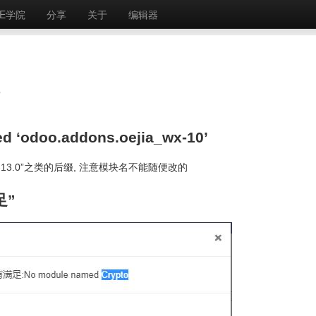
E学院
分享
关于
编辑器
odoo.addons.oejia_wx-10’
””-13.0”之类的后缀, 注意模块名不能随便改的
足”