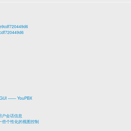
76e9cdf720449d6
9cdf720449d6
GUI —— YouPBX
前的用户会话信息
gs实现一些个性化的视图控制