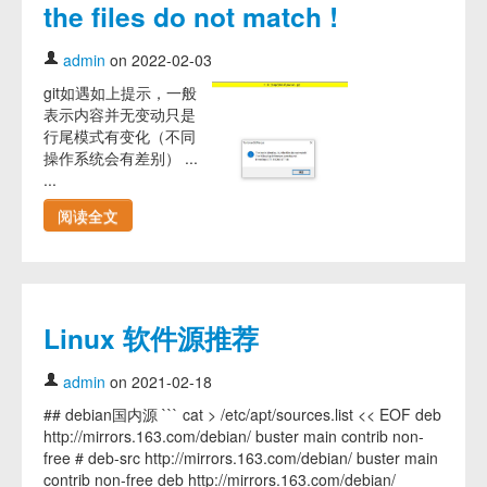
the files do not match !
admin
on 2022-02-03
git如遇如上提示，一般
表示内容并无变动只是
行尾模式有变化（不同
操作系统会有差别） ...
...
阅读全文
Linux 软件源推荐
admin
on 2021-02-18
## debian国内源 ``` cat > /etc/apt/sources.list << EOF deb
http://mirrors.163.com/debian/ buster main contrib non-
free # deb-src http://mirrors.163.com/debian/ buster main
contrib non-free deb http://mirrors.163.com/debian/