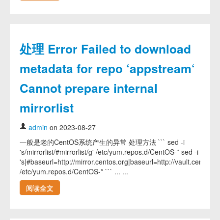
处理 Error Failed to download
metadata for repo ‘appstream‘
Cannot prepare internal
mirrorlist
admin
on 2023-08-27
一般是老的CentOS系统产生的异常 处理方法 ``` sed -i
's/mirrorlist/#mirrorlist/g' /etc/yum.repos.d/CentOS-* sed -i
's|#baseurl=http://mirror.centos.org|baseurl=http://vault.centos.or
/etc/yum.repos.d/CentOS-* ``` ... ...
阅读全文