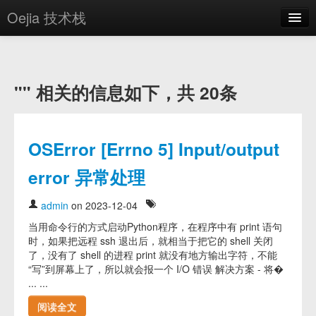
Oejia 技术栈
首页
应用市场
"" 相关的信息如下，共 20条
方案
OE学院
OSError [Errno 5] Input/output
分享
error 异常处理
关于
admin
on 2023-12-04
编辑器
当用命令行的方式启动Python程序，在程序中有 print 语句
时，如果把远程 ssh 退出后，就相当于把它的 shell 关闭
登录
了，没有了 shell 的进程 print 就没有地方输出字符，不能
“写”到屏幕上了，所以就会报一个 I/O 错误 解决方案 - 将�
... ...
阅读全文