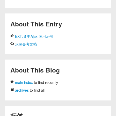
About This Entry
EXTJS 中Ajax 应用示例
示例参考文档
About This Blog
main index
to find recently
archives
to find all