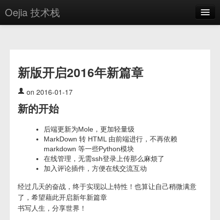
Oejia 技术栈
首页
应用市场
新版开启2016年新篇章
方案
OE学院
on 2016-01-17
新的开始
分享
关于
后端更新为Mole，更加轻量级
MarkDown 转 HTML 由前端进行，不再依赖
编辑器
markdown 等一些Python模块
在线管理，无需ssh登录上传那么麻烦了
加入评论插件，方便在线交流互动
登录
经过几天的奋战，终于实现以上特性！也算让自己稍微满意
了，希望藉此开启新年新篇章
书写人生，分享世界！