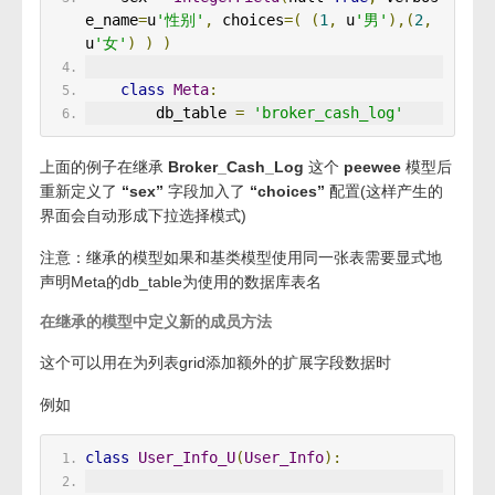
e_name
=
u
'性别'
,
 choices
=(
(
1
,
 u
'男'
),(
2
,
u
'女'
)
)
)
class
Meta
:
        db_table 
=
'broker_cash_log'
上面的例子在继承
Broker_Cash_Log
这个
peewee
模型后
重新定义了
“sex”
字段加入了
“choices”
配置(这样产生的
界面会自动形成下拉选择模式)
注意：继承的模型如果和基类模型使用同一张表需要显式地
声明Meta的db_table为使用的数据库表名
在继承的模型中定义新的成员方法
这个可以用在为列表grid添加额外的扩展字段数据时
例如
class
User_Info_U
(
User_Info
):