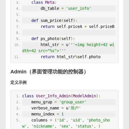
class
Meta
:
        db_table 
=
'user_info'
def
 sum_price
(
self
):
return
 self
.
priceA 
+
 self
.
priceB
def
 ps_photo
(
self
):
        html_str 
=
 u
'''<img height=42 wi
dth=42 src="%s">'''
return
 html_str
%
self
.
photo
Admin（界面管理功能的控制器）
定义示例
class
User_Info_Admin
(
ModelAdmin
):
    menu_grup 
=
'group_user'
    verbose_name 
=
 u
'用户'
    menu_index 
=
1
    columns 
=
(
'id'
,
'uid'
,
'photo_sho
w'
,
'nickname'
,
'sex'
,
'status'
,
)