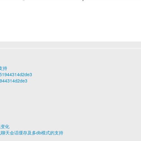
户支持
e351944314d2de3
51944314d2de3
环境变化
发布，优化聊天会话缓存及多db模式的支持