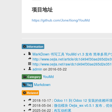
项目地址
https://github.com/JoneXiong/YouMd
Information
MarkDown 书写工具 YouMd v1.3 发布 简单多用
http://www.oejia.net/article/dc1d494f30ae265d2
http://www.oejia.net/raw/dc1d494f30ae265d2e3
admin
on 2016-03-22
YouMd
Category
Markdown
Tag
Related
2018-10-17 :
Odoo 11 到 Odoo 12 安装的依赖
2018-05-04 :
微信模块 Oejia_wx v0.5.1 
2025-04-22 :
AI互动积累