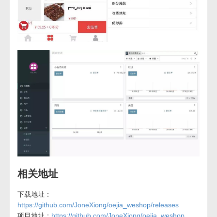
相关地址
下载地址：
https://github.com/JoneXiong/oejia_weshop/releases
项目地址：
https://github.com/JoneXiong/oejia_weshop