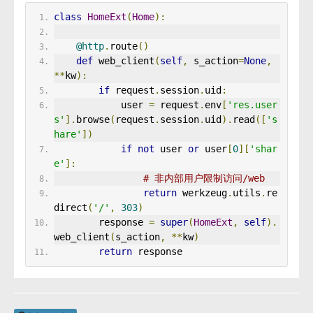
class
HomeExt
(
Home
):
@http
.
route
()
def
 web_client
(
self
,
 s_action
=
None
,
**
kw
):
if
 request
.
session
.
uid
:
            user 
=
 request
.
env
[
'res.user
s'
].
browse
(
request
.
session
.
uid
).
read
([
's
hare'
])
if
not
 user 
or
 user
[
0
][
'shar
e'
]:
# 非内部用户限制访问/web
return
 werkzeug
.
utils
.
re
direct
(
'/'
,
303
)
        response 
=
super
(
HomeExt
,
self
).
web_client
(
s_action
,
**
kw
)
return
 response