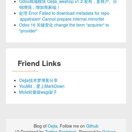
Odoo商城模块 Oejia_weshop v1.2 发布，多商户、分
销增强，增加商家端！
处理 Error Failed to download metadata for repo
‘appstream‘ Cannot prepare internal mirrorlist
Odoo 16 关键变化 change the term "acquirer" to
"provider"
Friend Links
Oejia技术梦博客分享
YouMd，爱上MarkDown
Mole轻量级wsgi架子
Blog of
Oejia
. Follow me on
Github
UI Designed by
Twitter Bootstrap
. Powered by
Golang
.