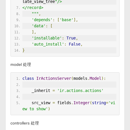
late_view_tree
"/>
</record>
    """
,
'depends'
:
[
'base'
],
'data'
:
[
],
'installable'
:
True
,
'auto_install'
:
False
,
}
model 处理
class
IrActionsServer
(
models
.
Model
):
    _inherit 
=
'ir.actions.actions'
    src_view 
=
 fields
.
Integer
(
string
=
'vi
ew to show'
)
controllers 处理