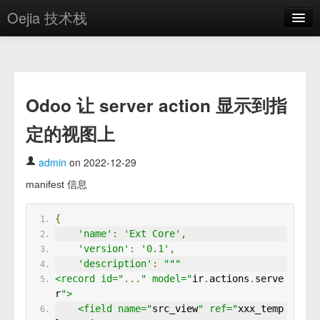
Oejia 技术栈
首页
应用市场
Odoo 让 server action 显示到指
方案
定的视图上
OE学院
分享
admin
on 2022-12-29
manifest 信息
关于
编辑器
{
'name'
:
'Ext Core'
,
'version'
:
'0.1'
,
登录
'description'
:
"""
<record id="
...
" model="
ir
.
actions
.
serve
r
">
    <field name="
src_view
" ref="
xxx_temp