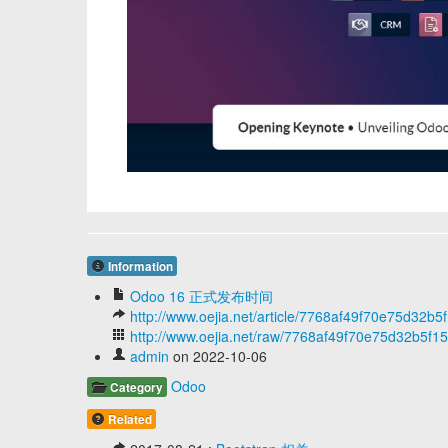
Information
Odoo 16 正式发布时间
http://www.oejia.net/article/7768af49f70e75d32
http://www.oejia.net/raw/7768af49f70e75d32b5f
admin
on 2022-10-06
Odoo
Category
Related