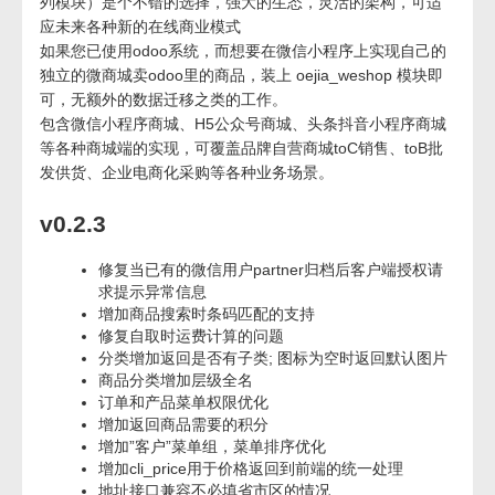
列模块）是个不错的选择，强大的生态，灵活的架构，可适
应未来各种新的在线商业模式
如果您已使用odoo系统，而想要在微信小程序上实现自己的
独立的微商城卖odoo里的商品，装上 oejia_weshop 模块即
可，无额外的数据迁移之类的工作。
包含微信小程序商城、H5公众号商城、头条抖音小程序商城
等各种商城端的实现，可覆盖品牌自营商城toC销售、toB批
发供货、企业电商化采购等各种业务场景。
v0.2.3
修复当已有的微信用户partner归档后客户端授权请
求提示异常信息
增加商品搜索时条码匹配的支持
修复自取时运费计算的问题
分类增加返回是否有子类; 图标为空时返回默认图片
商品分类增加层级全名
订单和产品菜单权限优化
增加返回商品需要的积分
增加”客户”菜单组，菜单排序优化
增加cli_price用于价格返回到前端的统一处理
地址接口兼容不必填省市区的情况