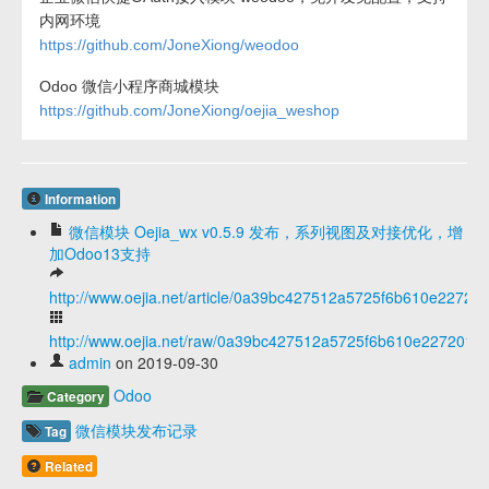
内网环境
https://github.com/JoneXiong/weodoo
Odoo 微信小程序商城模块
https://github.com/JoneXiong/oejia_weshop
Information
微信模块 Oejia_wx v0.5.9 发布，系列视图及对接优化，增
加Odoo13支持
http://www.oejia.net/article/0a39bc427512a5725f6b610e22720
http://www.oejia.net/raw/0a39bc427512a5725f6b610e2272019
admin
on 2019-09-30
Odoo
Category
微信模块发布记录
Tag
Related