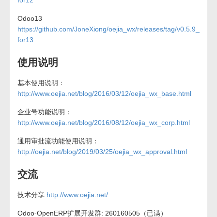
for12
Odoo13
https://github.com/JoneXiong/oejia_wx/releases/tag/v0.5.9_
for13
使用说明
基本使用说明：
http://www.oejia.net/blog/2016/03/12/oejia_wx_base.html
企业号功能说明：
http://www.oejia.net/blog/2016/08/12/oejia_wx_corp.html
通用审批流功能使用说明：
http://oejia.net/blog/2019/03/25/oejia_wx_approval.html
交流
技术分享
http://www.oejia.net/
Odoo-OpenERP扩展开发群: 260160505（已满）