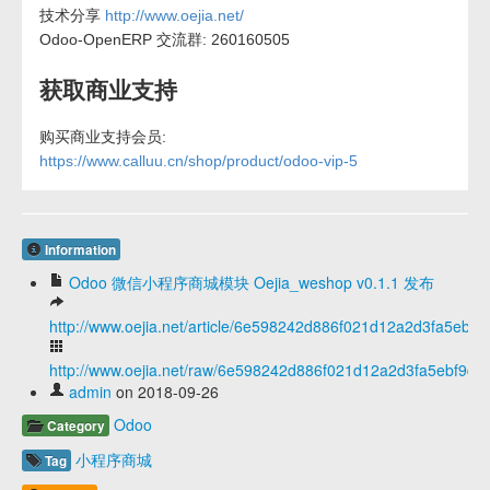
技术分享
http://www.oejia.net/
Odoo-OpenERP 交流群: 260160505
获取商业支持
购买商业支持会员:
https://www.calluu.cn/shop/product/odoo-vip-5
Information
Odoo 微信小程序商城模块 Oejia_weshop v0.1.1 发布
http://www.oejia.net/article/6e598242d886f021d12a2d3fa5ebf9
http://www.oejia.net/raw/6e598242d886f021d12a2d3fa5ebf9da
admin
on 2018-09-26
Odoo
Category
小程序商城
Tag