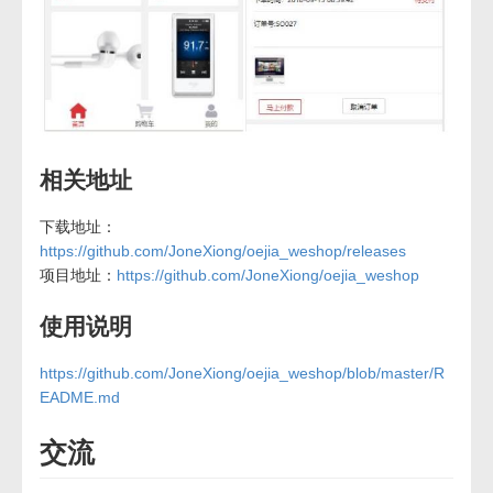
相关地址
下载地址：
https://github.com/JoneXiong/oejia_weshop/releases
项目地址：
https://github.com/JoneXiong/oejia_weshop
使用说明
https://github.com/JoneXiong/oejia_weshop/blob/master/R
EADME.md
交流