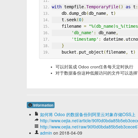
with
 tempfile
.
TemporaryFile
()
as
 t
:
    db
.
dump_db
(
db_name
,
 t
)
    t
.
seek
(
0
)
    filename 
=
"%(db_name)s_%(times
'db_name'
:
 db_name
,
'timestamp'
:
 datetime
.
utcno
}
    bucket
.
put_object
(
filename
,
 t
)
可以封装成 Odoo cron任务每天定时执行
对于数据备份这种低频访问的文件可以选择
Information
如何将 Odoo 的数据备份到阿里云对象存储OSS上
http://www.oejia.net/article/90f0d0bda85b5eb3ce
http://www.oejia.net/raw/90f0d0bda85b5eb3cece
admin
on 2018-04-09