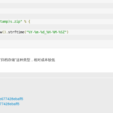
tamp)s.zip"
%
{
w
().
strftime
(
"%Y-%m-%d_%H-%M-%SZ"
)
”归档存储”这种类型，相对成本较低
ce677428ebaff5
677428ebaff5