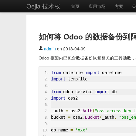
Oejia 技术栈
首页
应用市场
方案
O
如何将 Odoo 的数据备份到
admin
on 2018-04-09
Odoo 框架内已包含数据备份恢复相关的工具函数
from
 datetime 
import
 datetime
import
 tempfile
from
 odoo
.
service 
import
 db
import
 oss2
_auth 
=
 oss2
.
Auth
(
"oss_access_key_i
bucket 
=
 oss2
.
Bucket
(
_auth
,
"oss_en
db_name 
=
'xxx'