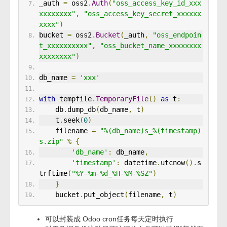
_auth 
=
 oss2
.
Auth
(
"oss_access_key_id_xxx
xxxxxxxx"
,
"oss_access_key_secret_xxxxxx
xxxx"
)
bucket 
=
 oss2
.
Bucket
(
_auth
,
"oss_endpoin
t_xxxxxxxxxx"
,
"oss_bucket_name_xxxxxxxx
xxxxxxxx"
)
db_name 
=
'xxx'
with
 tempfile
.
TemporaryFile
()
as
 t
:
    db
.
dump_db
(
db_name
,
 t
)
    t
.
seek
(
0
)
    filename 
=
"%(db_name)s_%(timestamp)
s.zip"
%
{
'db_name'
:
 db_name
,
'timestamp'
:
 datetime
.
utcnow
().
s
trftime
(
"%Y-%m-%d_%H-%M-%SZ"
)
}
    bucket
.
put_object
(
filename
,
 t
)
可以封装成 Odoo cron任务每天定时执行