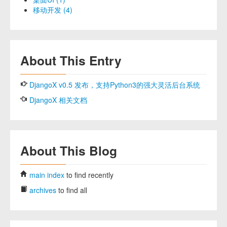
移动开发 (4)
About This Entry
DjangoX v0.5 发布，支持Python3的强大灵活后台系统
DjangoX 相关文档
About This Blog
main index
to find recently
archives
to find all