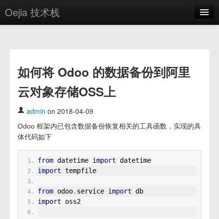
Oejia 技术栈
首页
应用市场
如何将 Odoo 的数据备份到阿里
方案
云对象存储OSS上
OE学院
分享
admin
on 2018-04-09
Odoo 框架内已包含数据备份恢复相关的工具函数，实现的具
关于
体代码如下
编辑器
from
 datetime 
import
 datetime
import
 tempfile
登录
from
 odoo
.
service 
import
 db
import
 oss2