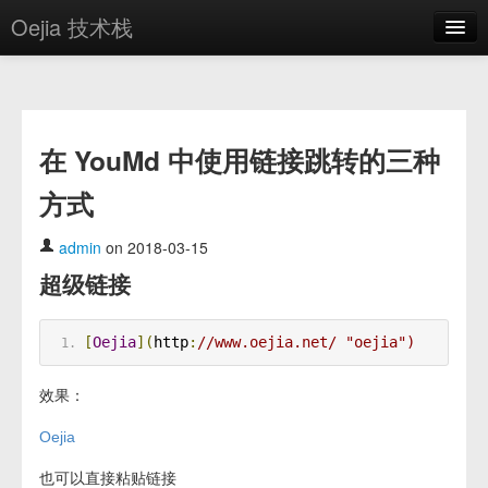
Oejia 技术栈
首页
应用市场
在 YouMd 中使用链接跳转的三种
方案
方式
OE学院
分享
admin
on 2018-03-15
超级链接
关于
编辑器
[
Oejia
](
http
:
//www.oejia.net/ "oejia")
登录
效果：
Oejia
也可以直接粘贴链接