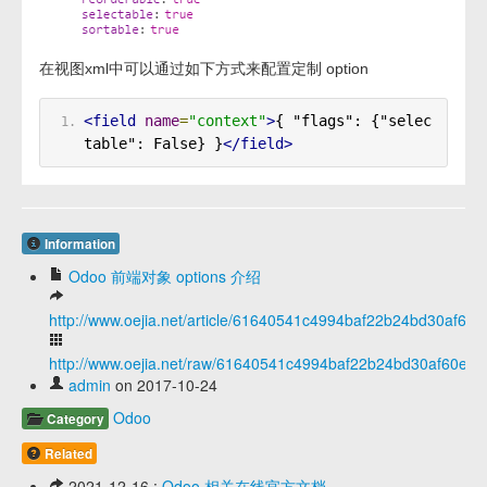
在视图xml中可以通过如下方式来配置定制 option
<field
name
=
"context"
>
{ "flags": {"selec
table": False} }
</field>
Information
Odoo 前端对象 options 介绍
http://www.oejia.net/article/61640541c4994baf22b24bd30af60e
http://www.oejia.net/raw/61640541c4994baf22b24bd30af60e69
admin
on 2017-10-24
Odoo
Category
Related
2021-12-16 :
Odoo 相关在线官方文档