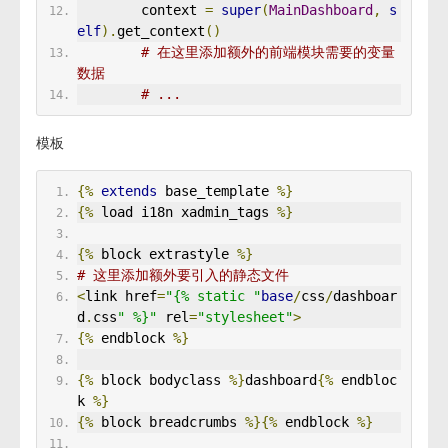
        context 
=
super
(
MainDashboard
,
s
elf
).
get_context
()
# 在这里添加额外的前端模块需要的变量
数据
# ...
模板
{%
extends
 base_template 
%}
{%
 load i18n xadmin_tags 
%}
{%
 block extrastyle 
%}
# 这里添加额外要引入的静态文件
<
link href
=
"{% static "
base
/
css
/
dashboar
d
.
css
" %}"
 rel
=
"stylesheet"
>
{%
 endblock 
%}
{%
 block bodyclass 
%}
dashboard
{%
 endbloc
k 
%}
{%
 block breadcrumbs 
%}{%
 endblock 
%}