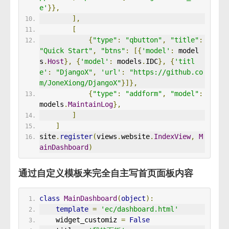
e'
}},
],
[
{
"type"
:
"qbutton"
,
"title"
:
"Quick Start"
,
"btns"
:
[{
'model'
:
 model
s
.
Host
},
{
'model'
:
 models
.
IDC
},
{
'titl
e'
:
"DjangoX"
,
'url'
:
"https://github.co
m/JoneXiong/DjangoX"
}]},
{
"type"
:
"addform"
,
"model"
:
models
.
MaintainLog
},
]
]
site
.
register
(
views
.
website
.
IndexView
,
M
ainDashboard
)
通过自定义模板来完全自主写首页面板内容
class
MainDashboard
(
object
):
template
=
'ec/dashboard.html'
    widget_customiz 
=
False