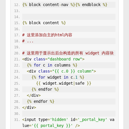
{%
 block content
-
nav 
%}{%
 endblock 
%}
{%
 block content 
%}
# 这里添加自主的html内容
# ...
# 这里用于显示出后台构造的所有 widget 内容块
<
div 
class
=
"dashboard row"
>
{%
for
 c 
in
 columns 
%}
<
div 
class
=
"{{ c.0 }} column"
>
{%
for
 widget 
in
 c
.
1
%}
{{
 widget
.
widget
|
safe 
}}
{%
 endfor 
%}
</
div
>
{%
 endfor 
%}
</
div
>
<
input type
=
'hidden'
 id
=
'_portal_key'
 va
lue
=
'{{ portal_key }}'
/>