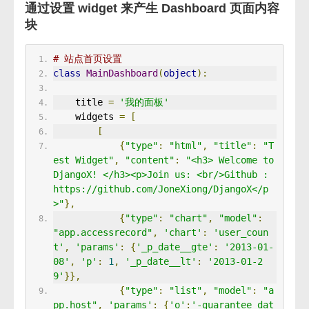
通过设置 widget 来产生 Dashboard 页面内容
块
# 站点首页设置 
class
MainDashboard
(
object
):
    title 
=
'我的面板'
    widgets 
=
[
[
{
"type"
:
"html"
,
"title"
:
"T
est Widget"
,
"content"
:
"<h3> Welcome to 
DjangoX! </h3><p>Join us: <br/>Github : 
https://github.com/JoneXiong/DjangoX</p
>"
},
{
"type"
:
"chart"
,
"model"
:
"app.accessrecord"
,
'chart'
:
'user_coun
t'
,
'params'
:
{
'_p_date__gte'
:
'2013-01-
08'
,
'p'
:
1
,
'_p_date__lt'
:
'2013-01-2
9'
}},
{
"type"
:
"list"
,
"model"
:
"a
pp.host"
,
'params'
:
{
'o'
:
'-guarantee_dat