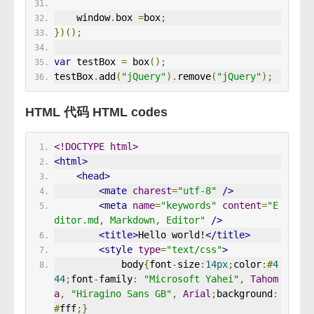
    window
.
box 
=
box
;
})();
var
 testBox 
=
 box
();
testBox
.
add
(
"jQuery"
).
remove
(
"jQuery"
);
HTML 代码 HTML codes
<!DOCTYPE html>
<html>
<head>
<mate
charest
=
"utf-8"
/>
<meta
name
=
"keywords"
content
=
"E
ditor.md, Markdown, Editor"
/>
<title>
Hello world!
</title>
<style
type
=
"text/css"
>
            body
{
font
-
size
:
14px
;
color
:#
4
44
;
font
-
family
:
"Microsoft Yahei"
,
Tahom
a
,
"Hiragino Sans GB"
,
Arial
;
background
:
#
fff
;}