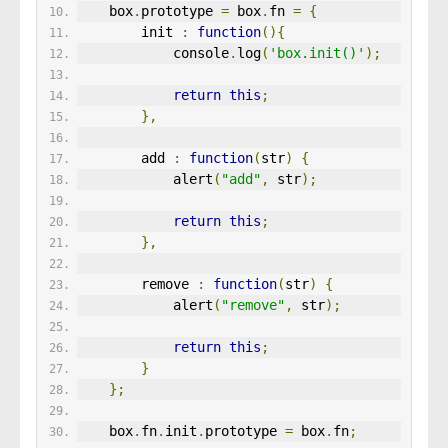
    box
.
prototype 
=
 box
.
fn 
=
{
        init 
:
function
(){
            console
.
log
(
'box.init()'
);
return
this
;
},
        add 
:
function
(
str
)
{
            alert
(
"add"
,
 str
);
return
this
;
},
        remove 
:
function
(
str
)
{
            alert
(
"remove"
,
 str
);
return
this
;
}
};
    box
.
fn
.
init
.
prototype 
=
 box
.
fn
;