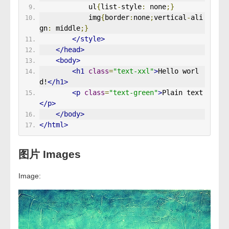
            ul
{
list
-
style
:
 none
;}
            img
{
border
:
none
;
vertical
-
ali
gn
:
 middle
;}
</style>
</head>
<body>
<h1
class
=
"text-xxl"
>
Hello worl
d!
</h1>
<p
class
=
"text-green"
>
Plain text
</p>
</body>
</html>
图片 Images
Image: