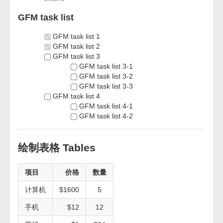
GFM task list
GFM task list 1
GFM task list 2
GFM task list 3
GFM task list 3-1
GFM task list 3-2
GFM task list 3-3
GFM task list 4
GFM task list 4-1
GFM task list 4-2
绘制表格 Tables
项目
价格
数量
计算机
$1600
5
手机
$12
12