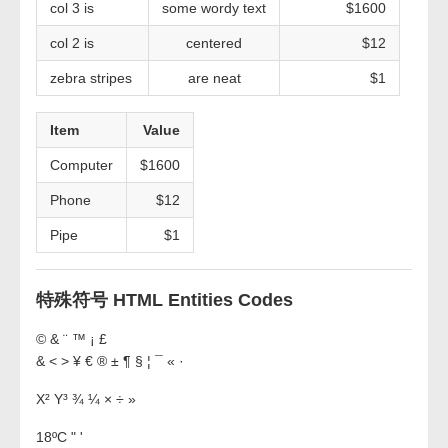
col 3 is
some wordy text
$1600
col 2 is
centered
$12
zebra stripes
are neat
$1
Item
Value
Computer
$1600
Phone
$12
Pipe
$1
特殊符号 HTML Entities Codes
© & ¨ ™ ¡ £
& < > ¥ € ® ± ¶ § ¦ ¯ « ·
X² Y³ ¾ ¼ × ÷ »
18ºC " '