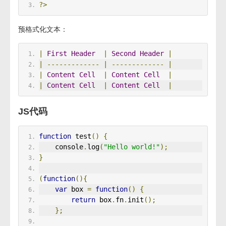
?>
预格式化文本：
|
First
Header
|
Second
Header
|
|
-------------
|
-------------
|
|
Content
Cell
|
Content
Cell
|
|
Content
Cell
|
Content
Cell
|
JS代码
function
 test
()
{
    console
.
log
(
"Hello world!"
);
}
(
function
(){
var
 box 
=
function
()
{
return
 box
.
fn
.
init
();
};