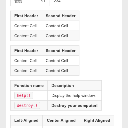
管线
$1
234
First Header
Second Header
Content Cell
Content Cell
Content Cell
Content Cell
First Header
Second Header
Content Cell
Content Cell
Content Cell
Content Cell
Function name
Description
help()
Display the help window.
destroy()
Destroy your computer!
Left-Aligned
Center Aligned
Right Aligned