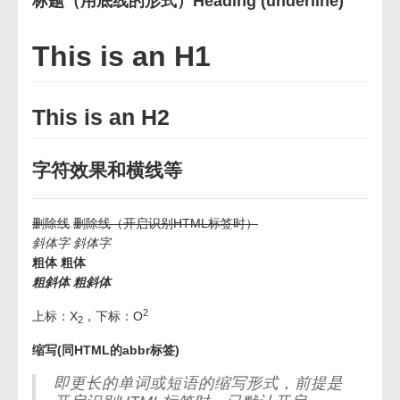
标题（用底线的形式）Heading (underline)
This is an H1
This is an H2
字符效果和横线等
删除线
删除线（开启识别HTML标签时）
斜体字
斜体字
粗体
粗体
粗斜体
粗斜体
2
上标：X
，下标：O
2
缩写(同HTML的abbr标签)
即更长的单词或短语的缩写形式，前提是