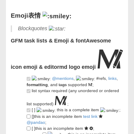
Emoji表情
Blockquotes
GFM task lists & Emoji & fontAwesome
icon emoji & editormd logo emoji
@mentions
,
#refs,
links
,
formatting
, and
tags
supported
;
list syntax required (any unordered or ordered
list supported)
;
[ ]
this is a complete item
;
[]this is an incomplete item
test link
@pandao
;
[ ]this is an incomplete item
;