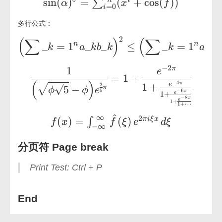
\sin(\alpha)^{\theta}=\sum_{i=0}^{
s
i
n
(
)
=
(
+
c
o
s
(
)
)
∑
α
x
f
=
0
i
多行公式：
2
(
∑
)
(
∑
\displaystyle \left( \sum\_{k=1}^n a\_k 
2
n
n
_
=
1
_
_
≤
_
=
1
_
k
a
k
b
k
k
a
k
−
2
1
π
\displaystyle \frac{1}{ \Bigl(\sqrt{\p
e
=
1
+
(
)
−
4
π
1
+
e
2
√
√
5
−
π
ϕ
ϕ
e
5
−
6
π
e
1
+
−
8
π
e
1
+
1
+
⋯
^
∞
2
f(x) = \int_{-\infty}^\infty \hat f(\
(
)
=
(
)
π
i
ξ
x
∫
f
x
f
ξ
e
d
ξ
−
∞
分页符 Page break
Print Test: Ctrl + P
End