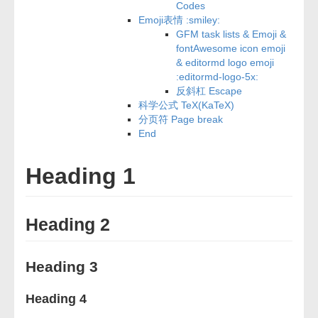
Codes
Emoji表情 :smiley:
GFM task lists & Emoji &
fontAwesome icon emoji
& editormd logo emoji
:editormd-logo-5x:
反斜杠 Escape
科学公式 TeX(KaTeX)
分页符 Page break
End
Heading 1
Heading 2
Heading 3
Heading 4