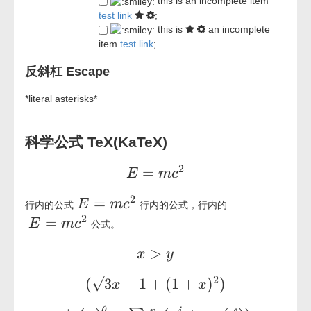
this is an incomplete item
test link
;
this is
an incomplete
item
test link
;
反斜杠 Escape
*literal asterisks*
科学公式 TeX(KaTeX)
2
E=mc^2
=
E
m
c
2
E=mc^2
=
E
m
c
行内的公式
行内的公式，行内的
2
E=mc^2
=
E
m
c
公式。
x > y
>
x
y
2
√
(\sqrt{3x-1}+(1+x)^2)
(
3
−
1
+
(
1
+
)
)
x
x
n
θ
i