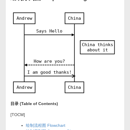
Andrew
China
Says Hello
China thinks
about it
How are you?
I am good thanks!
Andrew
China
目录 (Table of Contents)
[TOCM]
绘制流程图 Flowchart