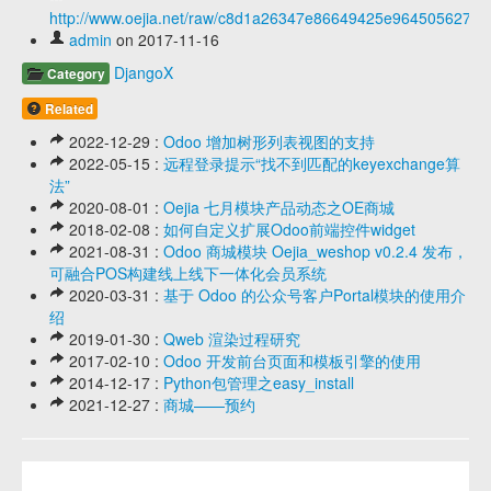
http://www.oejia.net/raw/c8d1a26347e86649425e964505627f4
admin
on 2017-11-16
DjangoX
Category
Related
2022-12-29 :
Odoo 增加树形列表视图的支持
2022-05-15 :
远程登录提示“找不到匹配的keyexchange算
法”
2020-08-01 :
Oejia 七月模块产品动态之OE商城
2018-02-08 :
如何自定义扩展Odoo前端控件widget
2021-08-31 :
Odoo 商城模块 Oejia_weshop v0.2.4 发布，
可融合POS构建线上线下一体化会员系统
2020-03-31 :
基于 Odoo 的公众号客户Portal模块的使用介
绍
2019-01-30 :
Qweb 渲染过程研究
2017-02-10 :
Odoo 开发前台页面和模板引擎的使用
2014-12-17 :
Python包管理之easy_install
2021-12-27 :
商城——预约