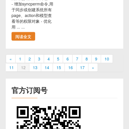
- 增加syncperm命令,用
于同步或创建系统所有
page、action和模型查
看等的权限对象 - 优化
用 ... ...
阅读全文
«
1
2
3
4
5
6
7
8
9
10
11
12
13
14
15
16
17
»
官方订阅号