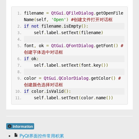
filename 
=
QtGui
.
QFileDialog
.
getOpenFile
Name
(
self
,
'Open'
)
#创建文件打开对话框
if
not
 filename
.
isEmpty
():
    self
.
label
.
setText
(
filename
)
font
,
 ok 
=
QtGui
.
QFontDialog
.
getFont
()
# 
创建字体选中对话框
if
 ok
:
    self
.
label
.
setText
(
font
.
key
())
color 
=
QtGui
.
QColorDialog
.
getColor
()
# 
创建颜色选择对话框
if
 color
.
isValid
():
    self
.
label
.
setText
(
color
.
name
())
Information
PyQt界面控件常用积累