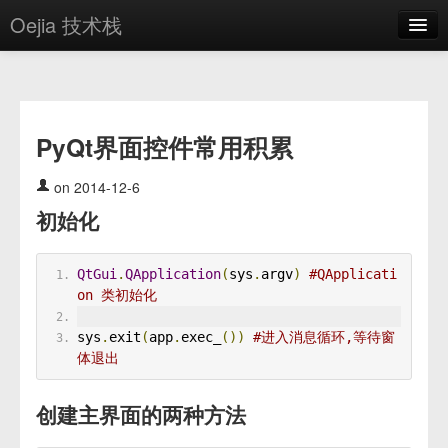
Oejia 技术栈
首页
应用市场
PyQt界面控件常用积累
方案
OE学院
on 2014-12-6
初始化
分享
关于
QtGui
.
QApplication
(
sys
.
argv
)
#QApplicati
on 类初始化
编辑器
sys
.
exit
(
app
.
exec_
())
#进入消息循环,等待窗
登录
体退出
创建主界面的两种方法