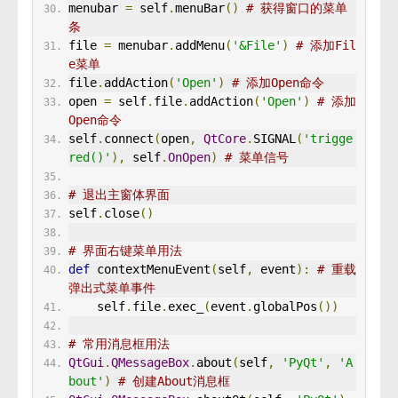
menubar 
=
 self
.
menuBar
()
# 获得窗口的菜单
条
file 
=
 menubar
.
addMenu
(
'&File'
)
# 添加Fil
e菜单
file
.
addAction
(
'Open'
)
# 添加Open命令 
open 
=
 self
.
file
.
addAction
(
'Open'
)
# 添加
Open命令
self
.
connect
(
open
,
QtCore
.
SIGNAL
(
'trigge
red()'
),
 self
.
OnOpen
)
# 菜单信号 
# 退出主窗体界面
self
.
close
()
# 界面右键菜单用法
def
 contextMenuEvent
(
self
,
 event
):
# 重载
弹出式菜单事件
    self
.
file
.
exec_
(
event
.
globalPos
())
# 常用消息框用法 
QtGui
.
QMessageBox
.
about
(
self
,
'PyQt'
,
'A
bout'
)
# 创建About消息框