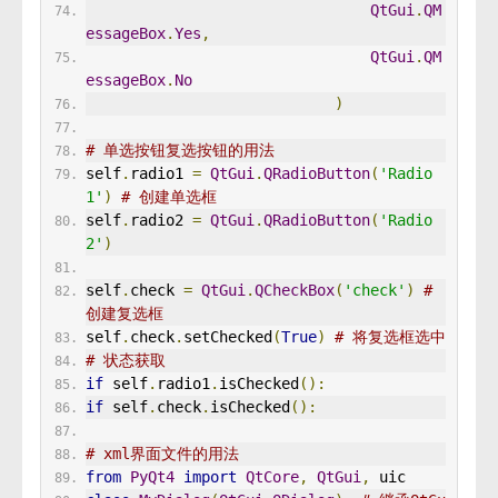
QtGui
.
QM
essageBox
.
Yes
,
QtGui
.
QM
essageBox
.
No
)
# 单选按钮复选按钮的用法 
self
.
radio1 
=
QtGui
.
QRadioButton
(
'Radio
1'
)
# 创建单选框
self
.
radio2 
=
QtGui
.
QRadioButton
(
'Radio
2'
)
self
.
check 
=
QtGui
.
QCheckBox
(
'check'
)
# 
创建复选框
self
.
check
.
setChecked
(
True
)
# 将复选框选中
# 状态获取 
if
 self
.
radio1
.
isChecked
():
if
 self
.
check
.
isChecked
():
# xml界面文件的用法
from
PyQt4
import
QtCore
,
QtGui
,
 uic 