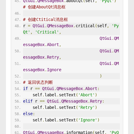
QtGui
.
QMessageBox
.
aboutQt
(
self
,
'PyQt'
)
# 创建AboutQt消息框 
# 创建Ctitical消息框
r 
=
QtGui
.
QMessageBox
.
critical
(
self
,
'Py
Qt'
,
'Critical'
,
QtGui
.
QM
essageBox
.
Abort
,
QtGui
.
QM
essageBox
.
Retry
,
QtGui
.
QM
essageBox
.
Ignore
)
# 返回状态判断 
if
 r 
==
QtGui
.
QMessageBox
.
Abort
:
    self
.
label
.
setText
(
'Abort'
)
elif
 r 
==
QtGui
.
QMessageBox
.
Retry
:
    self
.
label
.
setText
(
'Retry'
)
else
:
    self
.
label
.
setText
(
'Ignore'
)
QtGui
.
QMessageBox
.
information
(
self
,
'PyQ