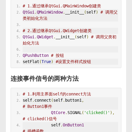
# 1.通过继承QtGui.QMainWindow创建类
QtGui
.
QMainWindow
.
__init__
(
self
)
# 调用父
类初始化方法
# 2.通过继承QtGui.QWidget创建类
QtGui
.
QWidget
.
__init__
(
self
)
# 调用父类初
始化方法
QPushButton
# 按钮
setFlat
(
True
)
#设置文件样式按钮
连接事件信号的两种方法
# 1.利用主界面self的connect方法
self
.
connect
(
self
.
button1
,
# Button1事件
QtCore
.
SIGNAL
(
'clicked()'
),
# clicked()信号
            self
.
OnButton1
# 插槽函数