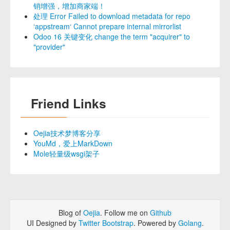
销增强，增加商家端！
处理 Error Failed to download metadata for repo
‘appstream‘ Cannot prepare internal mirrorlist
Odoo 16 关键变化 change the term "acquirer" to
"provider"
Friend Links
Oejia技术梦博客分享
YouMd，爱上MarkDown
Mole轻量级wsgi架子
Blog of
Oejia
. Follow me on
Github
UI Designed by
Twitter Bootstrap
. Powered by
Golang
.