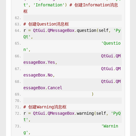
t'
,
'Information'
)
# 创建Information消息
框
# 创建Question消息框
r 
=
QtGui
.
QMessageBox
.
question
(
self
,
'Py
Qt'
,
'Questio
n'
,
QtGui
.
QM
essageBox
.
Yes
,
QtGui
.
QM
essageBox
.
No
,
QtGui
.
QM
essageBox
.
Cancel
)
# 创建Warning消息框
r 
=
QtGui
.
QMessageBox
.
warning
(
self
,
'PyQ
t'
,
'Warnin
g'
,