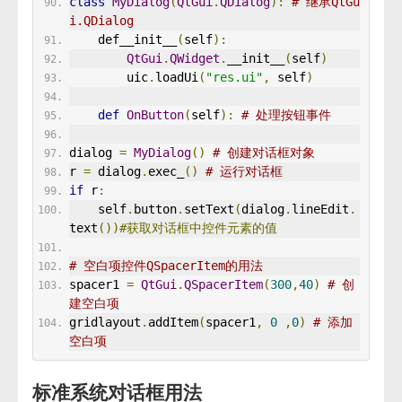
class
MyDialog
(
QtGui
.
QDialog
):
# 继承QtGu
i.QDialog
    def__init__
(
self
):
QtGui
.
QWidget
.
__init__
(
self
)
        uic
.
loadUi
(
"res.ui"
,
 self
)
def
OnButton
(
self
):
# 处理按钮事件 
dialog 
=
MyDialog
()
# 创建对话框对象
r 
=
 dialog
.
exec_
()
# 运行对话框
if
 r
:
    self
.
button
.
setText
(
dialog
.
lineEdit
.
text
())#获取对话框中控件元素的值
# 空白项控件QSpacerItem的用法 
spacer1 
=
QtGui
.
QSpacerItem
(
300
,
40
)
# 创
建空白项
gridlayout
.
addItem
(
spacer1
,
0
,
0
)
# 添加
空白项
标准系统对话框用法