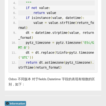
    """
if
not
 value
:
return
 value
if
 isinstance
(
value
,
 datetime
):
        value 
=
 value
.
strftime
(
return_fo
rmat
)
    dt 
=
 datetime
.
strptime
(
value
,
 return
_format
)
    pytz_timezone 
=
 pytz
.
timezone
(
'Etc/G
MT-8'
)
    dt 
=
 dt
.
replace
(
tzinfo
=
pytz
.
timezone
(
'UTC'
))
return
 dt
.
astimezone
(
pytz_timezone
).
strftime
(
return_format
)
Odoo 不同版本 对于fields.Datetime 字段的表现有细微的区
别，如下：
Information