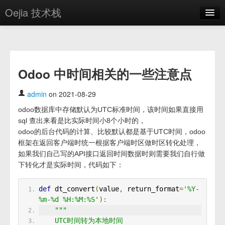
Oejia 技术栈
首页
应用市场
Odoo 中时间相关的一些注意点
方案
OE学院
admin
on 2021-08-29
odoo数据库中存储默认为UTC标准时间，该时间如果直接用
分享
sql 查出来看是比实际时间小8个小时的，
关于
odoo的后台代码的计算、比较默认都是基于UTC时间，odoo
框架在返回客户端时统一根据客户端时区做时区转化处理，
编辑器
如果我们自己写的API接口返回时间数据时则需要我们自行做
下转化才是实际时间，代码如下：
登录
def
 dt_convert
(
value
,
 return_format
=
'%Y-
%m-%d %H:%M:%S'
):
"""
    UTC时间转为本地时间