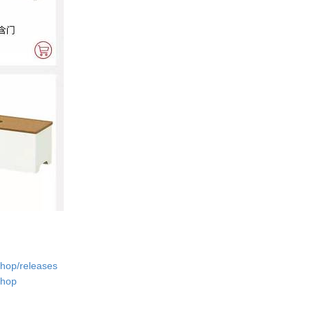
shop/releases
shop