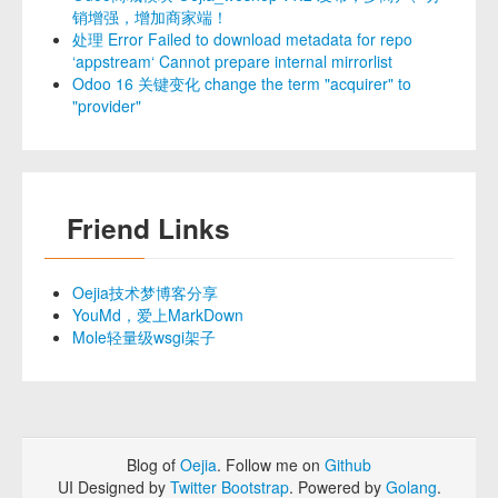
销增强，增加商家端！
处理 Error Failed to download metadata for repo
‘appstream‘ Cannot prepare internal mirrorlist
Odoo 16 关键变化 change the term "acquirer" to
"provider"
Friend Links
Oejia技术梦博客分享
YouMd，爱上MarkDown
Mole轻量级wsgi架子
Blog of
Oejia
. Follow me on
Github
UI Designed by
Twitter Bootstrap
. Powered by
Golang
.