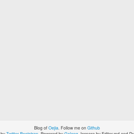
Blog of
Oejia
. Follow me on
Github
 by
Twitter Bootstrap
. Powered by
Golang
. Inspare by Editor.md and Dy