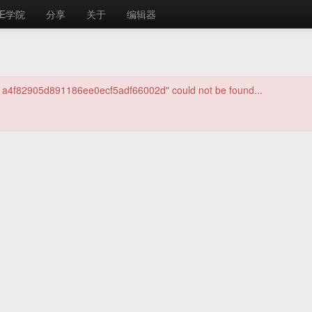
E学院
分享
关于
编辑器
/1a4f82905d891186ee0ecf5adf66002d" could not be found...