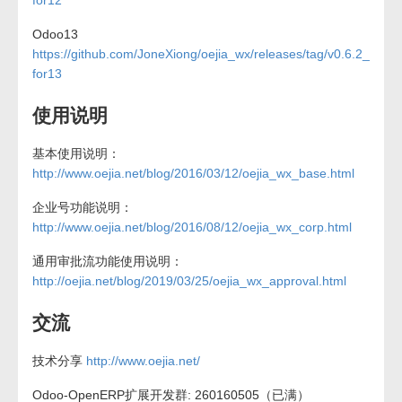
for12
Odoo13
https://github.com/JoneXiong/oejia_wx/releases/tag/v0.6.2_
for13
使用说明
基本使用说明：
http://www.oejia.net/blog/2016/03/12/oejia_wx_base.html
企业号功能说明：
http://www.oejia.net/blog/2016/08/12/oejia_wx_corp.html
通用审批流功能使用说明：
http://oejia.net/blog/2019/03/25/oejia_wx_approval.html
交流
技术分享
http://www.oejia.net/
Odoo-OpenERP扩展开发群: 260160505（已满）