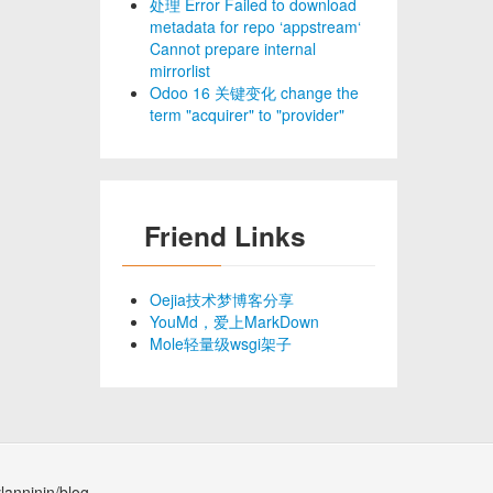
处理 Error Failed to download
metadata for repo ‘appstream‘
Cannot prepare internal
mirrorlist
Odoo 16 关键变化 change the
term "acquirer" to "provider"
Friend Links
Oejia技术梦博客分享
YouMd，爱上MarkDown
Mole轻量级wsgi架子
lanninin/blog