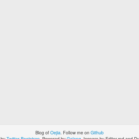
Blog of
Oejia
. Follow me on
Github
 by
Twitter Bootstrap
. Powered by
Golang
. Inspare by Editor.md and Dy