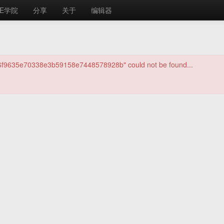
E学院
分享
关于
编辑器
/6f9635e70338e3b59158e7448578928b" could not be found...